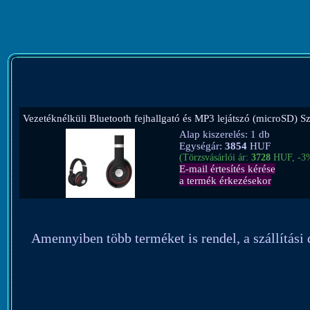
Vezetéknélküli Bluetooth fejhallgató és MP3 lejátszó (microSD) S
Alap kiszerelés: 1 db
Egységár:
3854
HUF
(Törzsvásárlói ár:
3728
HUF, -3
E-mail értesítés kérése
a termék érkezésekor
Amennyiben több terméket is rendel, a szállítási d