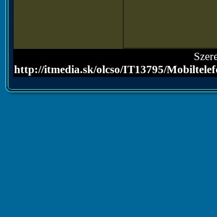
Szere
http://itmedia.sk/olcso/IT13795/Mobilt