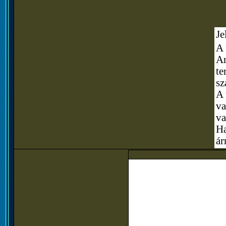
Je
A 
Am
te
sz
A 
va
va
Ha
ár