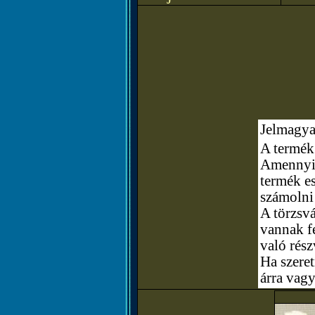
Jelmagya
A termék 
Amennyibe
termék e
számolni
A törzsvá
vannak fe
való rész
Ha szere
árra vagy