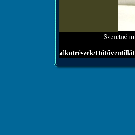
Szeretné me
alkatrészek/Hűtővent