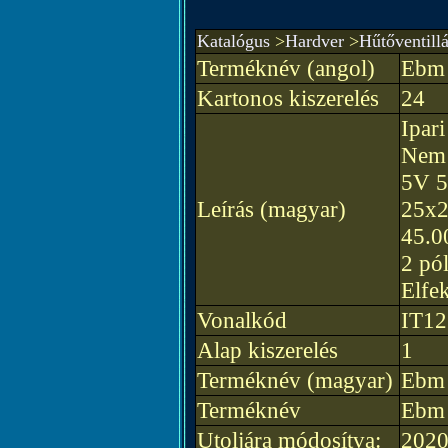
Katalógus
>
Hardver
>
Hűtőventillá
Terméknév (angol)
Ebm 
Kartonos kiszerelés
24
Ipar
Nem 
5V 
Leírás (magyar)
25x2
45.0
2 pó
Elfek
Vonalkód
IT12
Alap kiszerelés
1
Terméknév (magyar)
Ebm 
Terméknév
Ebm 
Utoljára módosítva:
2020