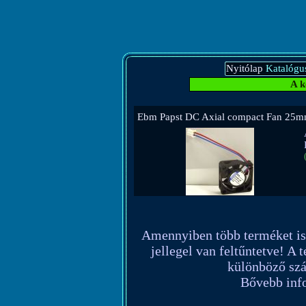
Nyitólap
Katalógu
A k
Ebm Papst DC Axial compact Fan 25
Amennyiben több terméket is re
jellegel van feltűntetve! A 
különböző szál
Bővebb info