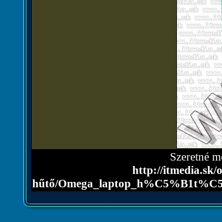
Szeretné me
http://itmedia.sk
hűtő/Omega_laptop_h%C5%B1t%C