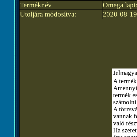
Terméknév
Omega lapt
Utoljára módosítva:
2020-08-19
Jelmagya
A termék 
Amennyibe
termék e
számolni
A törzsvá
vannak fe
való rész
Ha szere