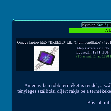
Nyitólap
Katalógu
A k
Omega laptop hűtő *BREEZE* Lila (14cm ventillátor) (426
Alap kiszerelés: 1 db
Egységár:
1971
HUF
(Törzsvásárlói ár:
1798
H
Amennyiben több terméket is rendel, a szállí
tényleges szállítási díjért rakja be a termékek
Bővebb info