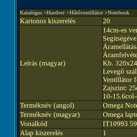
Katalógus
>
Hardver
>
Hűtőventillátor
>
Notebook
Kartonos kiszerelés
20
14cm-es vent
Segítségével
Áramellátás
Áramfelvét
Leírás (magyar)
Kb. 320x2
Levegő szál
Ventillátor
Zajszint: 2
10-15.6col-
Terméknév (angol)
Omega Note
Terméknév (magyar)
Omega lapt
Vonalkód
IT10993 5
Alap kiszerelés
1