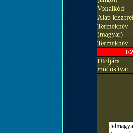
Vonalkód
Alap kiszere
Terméknév
(magyar)
Terméknév
E
Utoljára
módosítva:
Jelmagya