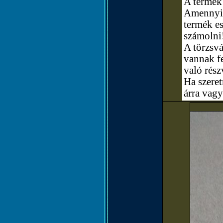
A termék 
Amennyibe
termék e
számolni
A törzsvá
vannak fe
való rész
Ha szere
árra vagy