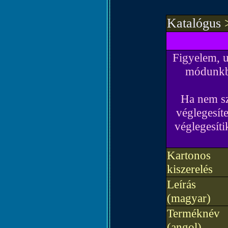
Katalógus
Figyelem, u
módunkba
Ha nem sz
véglegesíte
véglegesíti
Kartonos
kiszerelés
Leírás
(magyar)
Terméknév
(angol)