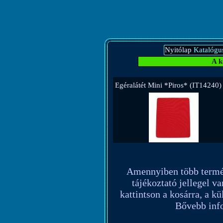
Nyitólap
Katalógu
A k
Egéralátét Mini *Piros* (IT14240)
Amennyiben több terméket
tájékoztató jellegel va
kattintson a kosárra, a k
Bővebb info