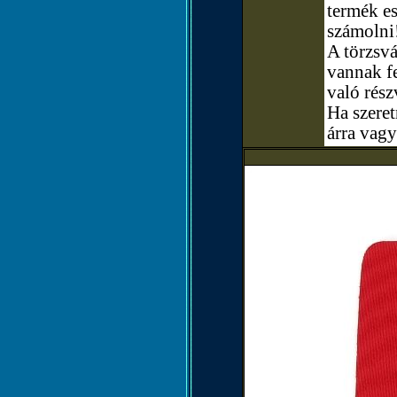
termék e
számolni
A törzsvá
vannak fe
való rész
Ha szere
árra vagy