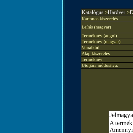
Katalógus
>
Hardver
>
E
Kartonos kiszerelés
Leírás (magyar)
Terméknév (angol)
Terméknév (magyar)
Vonalkód
Alap kiszerelés
Terméknév
Utoljára módosítva:
Jelmagya
A termék 
Amennyibe