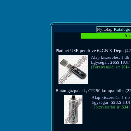
Nyitólap
Katalógu
A k
Platinet USB pendrive 64GB X-Depo (4
Alap kiszerelés: 1 db
Egységár:
2659
HUF
(Törzsvásárlói ár:
2614
Bután gázpalack, CP250 kompatibilis (2
Alap kiszerelés: 1 db
Egységár:
558.5
HU
(Törzsvásárlói ár:
534
H