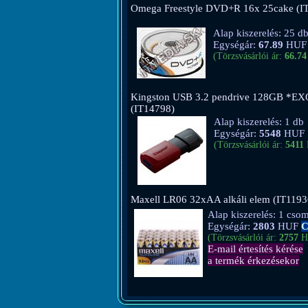
Omega Freestyle DVD+R 16x 25cake (I
Alap kiszerelés: 25 d
Egységár:
67.89
HUF
(Törzsvásárlói ár:
66.74
Kingston USB 3.2 pendrive 128GB *E
(IT14798)
Alap kiszerelés: 1 db
Egységár:
5548
HUF
(Törzsvásárlói ár:
5411
Maxell LR06 32xAA alkáli elem (IT1193
Alap kiszerelés: 1 cso
Egységár:
2803
HUF
C
(Törzsvásárlói ár:
2757
H
E-mail értesítés kérése
a termék érkezésekor