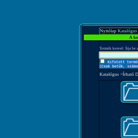
Nyitólap
Katalógus
A ko
Termék kereső: Írja be a
Kifutott termé
(Csak betűk, számo
Katalógus
>
Írható