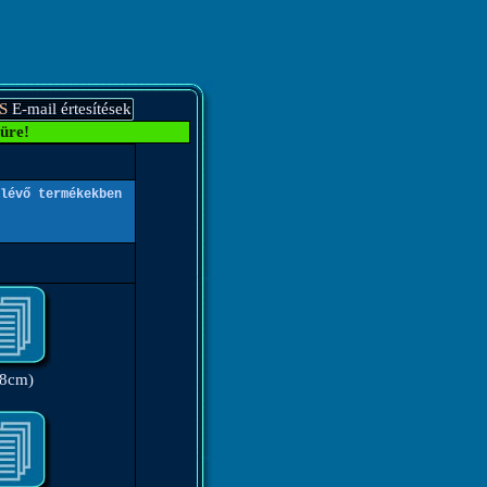
S
E-mail értesítések
üre!
lévő termékekben
(8cm)