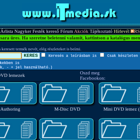
Árlista
Nagyker
Festék kereső
Fórum
Akciók
Tájékoztató
Hírlevél
RS
sara üres.
Ha szeretne beletenni valamit, kattintson a katalógus men
 keresett termék nevét, elég részleteket is beírni.
Keresés a leírásban is
Csak készleten 
kekben is
k, - + jel használható.)
Oszd meg
 DVD lemezek
Facebookon:
Authoring
M-Disc DVD
Mini DVD lemez 