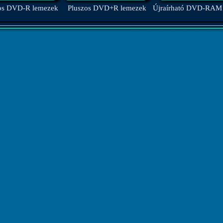
os DVD-R lemezek
Pluszos DVD+R lemezek
Újraírható DVD-RAM