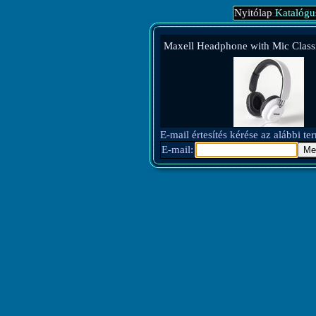
Nyitólap
Katalógu
Maxell Headphone with Mic Class
E-mail értesítés kérése az alábbi t
E-mail: