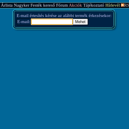
Árlista
Nagyker
Festék kereső
Fórum
Akciók
Tájékoztató
Hírlevél
RS
E-mail értesítés kérése az alábbi termék érkezésekor:
E-mail: