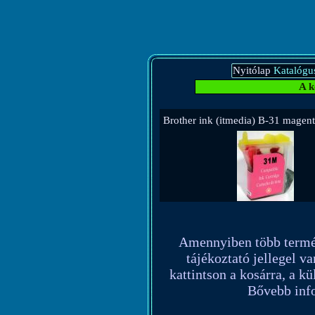
Nyitólap
Katalógu
A k
Brother ink (itmedia) B-31 mage
Amennyiben több terméket
tájékoztató jellegel va
kattintson a kosárra, a k
Bővebb info