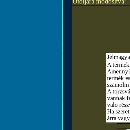
Utoljára módosítva:
Jelmagya
A termék 
Amennyibe
termék e
számolni
A törzsvá
vannak fe
való rész
Ha szere
árra vagy