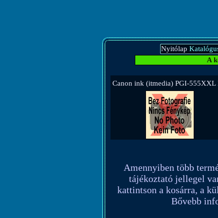
Nyitólap
Katalógu
A k
Canon ink (itmedia) PGI-555XXL
Amennyiben több terméket
tájékoztató jellegel va
kattintson a kosárra, a k
Bővebb info