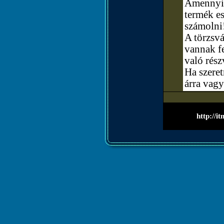
Amennyibe
termék e
számolni
A törzsvá
vannak fe
való rész
Ha szere
árra vagy
http://