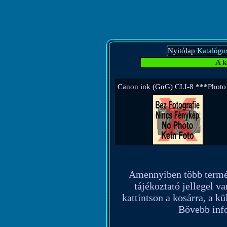
Nyitólap
Katalógu
A k
Canon ink (GnG) CLI-8 ***Photo
Amennyiben több terméket
tájékoztató jellegel va
kattintson a kosárra, a k
Bővebb info