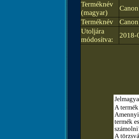
Terméknév
Canon
(magyar)
Terméknév
Canon
Utoljára
2018-
módosítva:
Jelmagya
A termék 
Amennyibe
termék e
számolni
A törzsvá