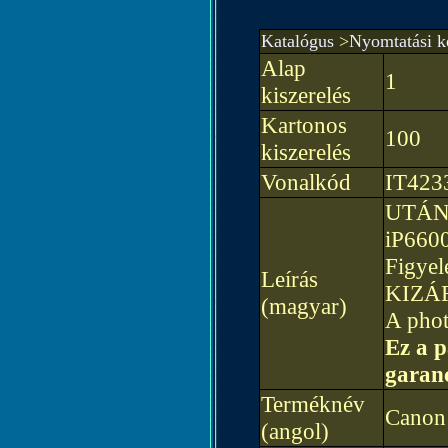
Katalógus
>
Nyomtatási k
Alap
1
kiszerelés
Kartonos
100
kiszerelés
Vonalkód
IT423
UTÁN
iP660
Figye
Leírás
KIZÁR
(magyar)
A phot
Ez a p
garanc
Terméknév
Canon
(angol)