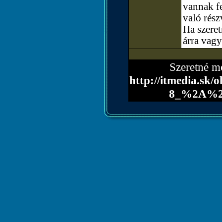
vannak fe
való rész
Ha szere
árra vagy
Szeretné me
http://itmedia.s
8_%2A%2