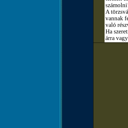
számolni
A törzsvá
vannak fe
való rész
Ha szere
árra vagy