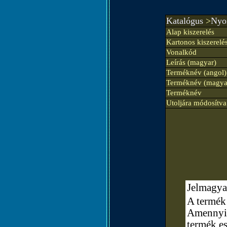
Katalógus
>
Nyom
Alap kiszerelés
Kartonos kiszerelé
Vonalkód
Leírás (magyar)
Terméknév (angol)
Terméknév (magya
Terméknév
Utoljára módosítva
Jelmagya
A termék 
Amennyibe
termék e