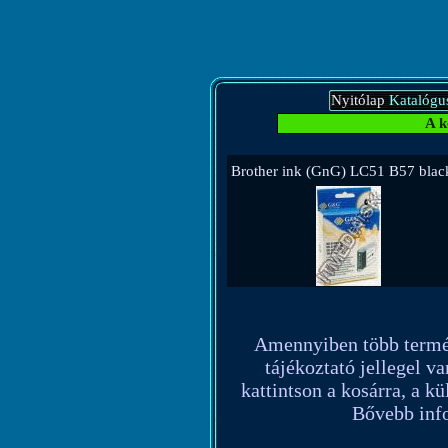
Nyitólap
Katalógu
A k
Brother ink (GnG) LC51 B57 blac
Amennyiben több terméket
tájékoztató jellegel va
kattintson a kosárra, a k
Bővebb info