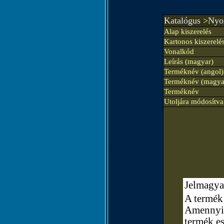
Katalógus
>
Nyom
Alap kiszerelés
Kartonos kiszerelé
Vonalkód
Leírás (magyar)
Terméknév (angol)
Terméknév (magya
Terméknév
Utoljára módosítva
Jelmagya
A termék 
Amennyibe
termék e