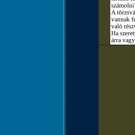
számolni
A törzsvá
vannak fe
való rész
Ha szere
árra vagy