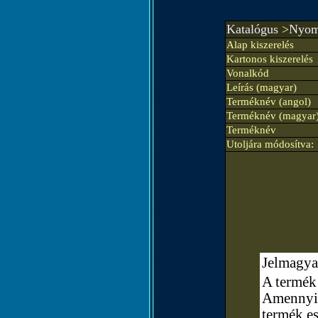
Katalógus
>
Nyomt
Alap kiszerelés
Kartonos kiszerelés
Vonalkód
Leírás (magyar)
Terméknév (angol)
Terméknév (magyar
Terméknév
Utoljára módosítva:
Jelmagya
A termék 
Amennyibe
termék e