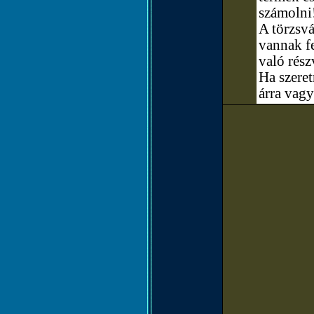
számolni
A törzsvá
vannak fe
való rész
Ha szere
árra vagy