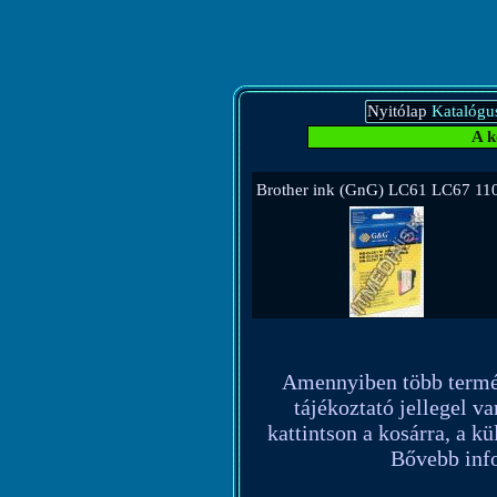
Nyitólap
Katalógu
A k
Brother ink (GnG) LC61 LC67 11
Amennyiben több terméket
tájékoztató jellegel va
kattintson a kosárra, a k
Bővebb info