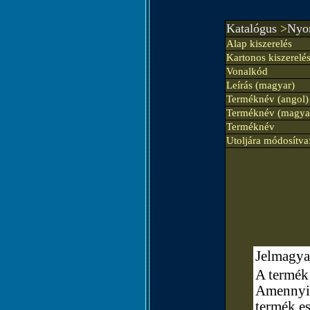
Katalógus
>
Nyom
Alap kiszerelés
Kartonos kiszerelé
Vonalkód
Leírás (magyar)
Terméknév (angol)
Terméknév (magya
Terméknév
Utoljára módosítva
Jelmagya
A termék 
Amennyibe
termék e