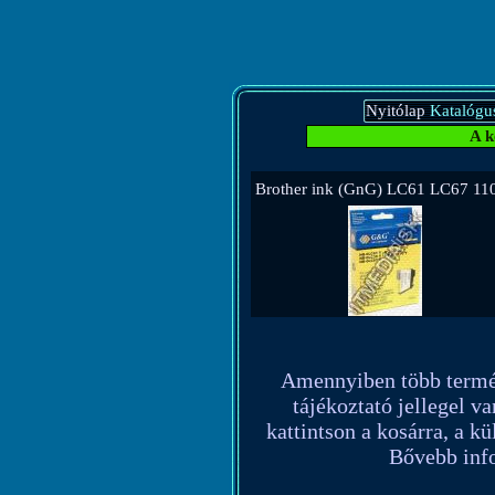
Nyitólap
Katalógu
A k
Brother ink (GnG) LC61 LC67 110
Amennyiben több terméket
tájékoztató jellegel va
kattintson a kosárra, a k
Bővebb info