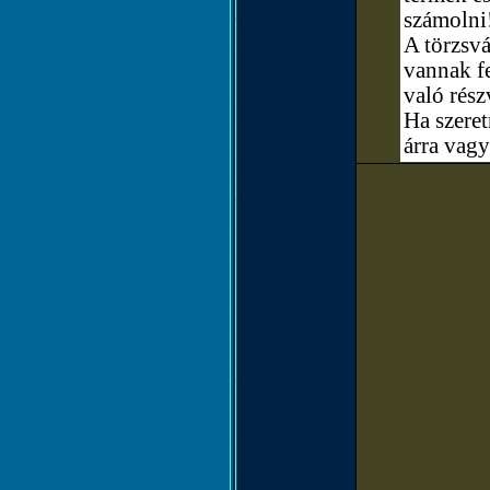
számolni
A törzsvá
vannak fe
való rész
Ha szere
árra vagy