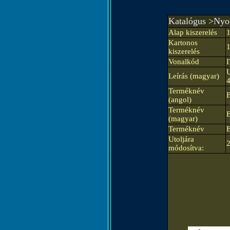
Katalógus
>
Nyom
Alap kiszerelés
Kartonos
kiszerelés
Vonalkód
Leírás (magyar)
Terméknév
(angol)
Terméknév
(magyar)
Terméknév
B
Utoljára
módosítva: