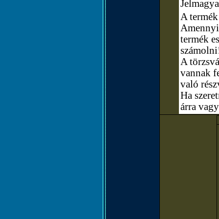
Jelmagya
A termék 
Amennyibe
termék e
számolni
A törzsvá
vannak fe
való rész
Ha szere
árra vagy