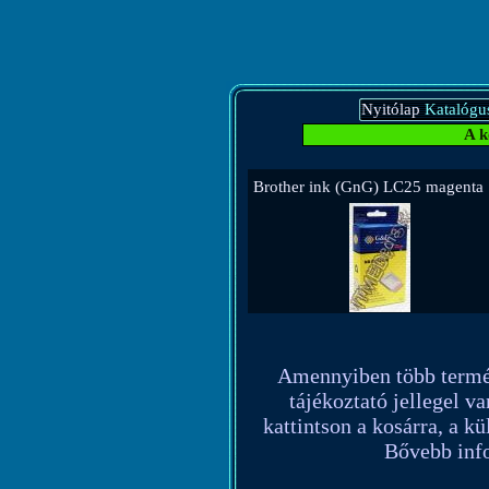
Nyitólap
Katalógu
A k
Brother ink (GnG) LC25 magenta
Amennyiben több terméket
tájékoztató jellegel va
kattintson a kosárra, a k
Bővebb info