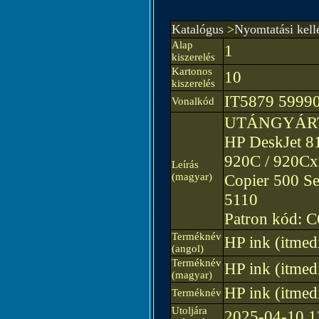
Katalógus
>
Nyomtatási kell
Alap
1
kiszerelés
Kartonos
10
kiszerelés
IT5879 5999
Vonalkód
UTÁNGYÁRTOTT
HP DeskJet 81
920C / 920Cxi
Leírás
(magyar)
Copier 500 Ser
5110
Patron kód: 
Terméknév
HP ink (itme
(angol)
Terméknév
HP ink (itme
(magyar)
HP ink (itme
Terméknév
Utoljára
2025-04-10 1