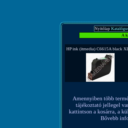
Nyitólap
Katalógu
A k
HP ink (itmedia) C6615A black 
Amennyiben több terméket
tájékoztató jellegel va
kattintson a kosárra, a k
Bővebb info