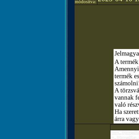
módosítva:
Jelmagya
A termék 
Amennyibe
termék e
számolni
A törzsvá
vannak fe
való rész
Ha szere
árra vagy