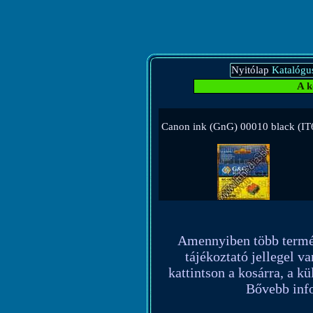
Nyitólap
Katalógu
A k
Canon ink (GnG) 00010 black (IT
Amennyiben több terméket
tájékoztató jellegel va
kattintson a kosárra, a k
Bővebb info