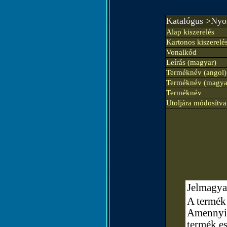
Katalógus
>
Nyom
Alap kiszerelés
Kartonos kiszerelé
Vonalkód
Leírás (magyar)
Terméknév (angol)
Terméknév (magya
Terméknév
Utoljára módosítva
Jelmagya
A termék 
Amennyibe
termék e