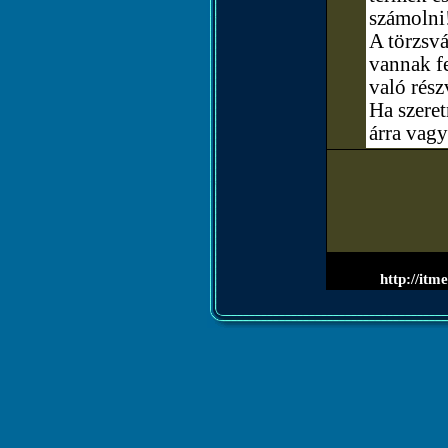
számolni
A törzsvá
vannak fe
való rész
Ha szere
árra vagy
http://it