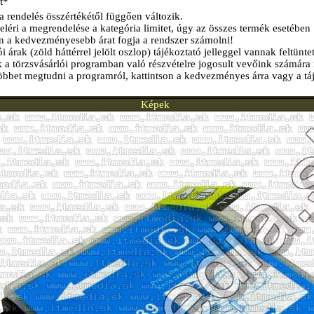
t*
a rendelés összértékétől függően változik.
éri a megrendelése a kategória limitet, úgy az összes termék esetében
n a kedvezményesebb árat fogja a rendszer számolni!
i árak (zöld háttérrel jelölt oszlop) tájékoztató jelleggel vannak feltünte
k a törzsvásárlói programban való részvételre jogosult vevőink számára 
öbbet megtudni a programról, kattintson a kedvezményes árra vagy a tá
Képek