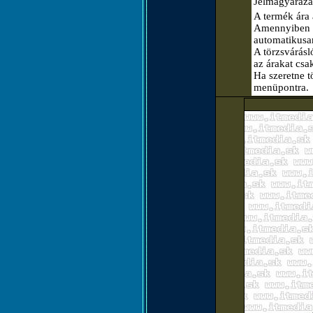
Jelmagyaráza
A termék ára 
Amennyiben el
automatikusa
A törzsvárásló
az árakat csa
Ha szeretne t
menüpontra.