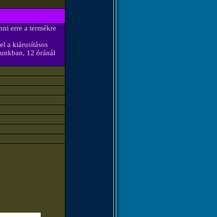
nni erre a termékre
l a kiárusításos
dunkban, 12 óránál