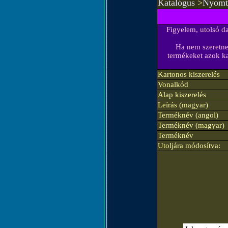
Katalógus
>
Nyomta
Figyelem, utolsó d
Ha nem szeretne 
termékeket azok ka
Kartonos kiszerelés
Vonalkód
Alap kiszerelés
Leírás (magyar)
Terméknév (angol)
Terméknév (magyar)
Terméknév
Utoljára módosítva: