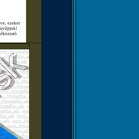
tve, ezeket
nyújtjuk!
jékoztató