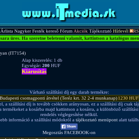
Árlista
Nagyker
Festék kereső
Fórum
Akciók
Tájékoztató
Hírlevél
RS
sara üres.
Ha szeretne beletenni valamit, kattintson a katalógus men
Cyan (IT7154)
Alap kiszerelés: 1 db
Egységár:
200
HUF
Kiárusítás
Várható szállítási díj egy darab termékre:
Budapesti csomagponti átvétel (Teréz krt. 32 2-4 munkanap)
1230 HUF
a szállítási díj is tovább csökken arányosan, ez a szállítási díj csak táj
be a termékeket a kosárba majd kattintson a kosárra, a különböző szállítá
rendelés véglegesítése nélkül.
ebb információ a szállítási módokról a
tájékoztató menüpont
alatt találh
Megosztás FACEBOOK-on