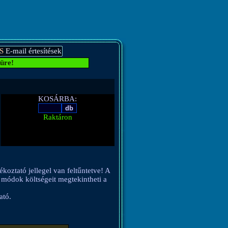
S
E-mail értesítések
üre!
KOSÁRBA:
Raktáron
ékoztató jellegel van feltűntetve! A
si módok költségeit megtekintheti a
ató.