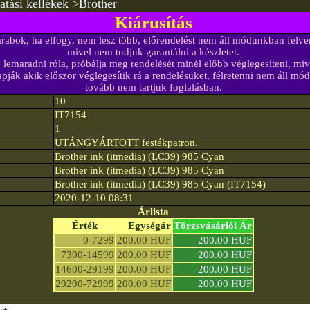
tási kellékek
>
Brother
Kiárusítás
arabok, ha elfogy, nem lesz több, előrendelést nem áll módunkban felve
mivel nem tudjuk garantálni a készletet.
lemaradni róla, próbálja meg rendelését minél előbb véglegesíteni, mive
pják akik először véglegesítik rá a rendelésüket, félretenni nem áll mó
tovább nem tartjuk foglalásban.
10
IT7154
1
UTÁNGYÁRTOTT festékpatron.
Brother ink (itmedia) (LC39) 985 Cyan
Brother ink (itmedia) (LC39) 985 Cyan
Brother ink (itmedia) (LC39) 985 Cyan (IT7154)
2020-12-10 08:31
Árlista
Érték
Egységár
Törzsvásárlói Ár
0-7299
200.00 HUF
200.00 HUF
7300-14599
200.00 HUF
200.00 HUF
14600-29199
200.00 HUF
200.00 HUF
29200-72999
200.00 HUF
200.00 HUF