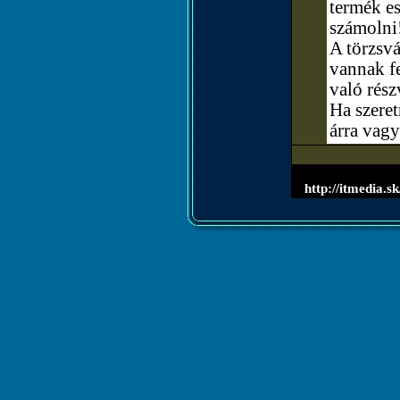
termék e
számolni
A törzsvá
vannak fe
való rész
Ha szere
árra vagy
http://itmedia