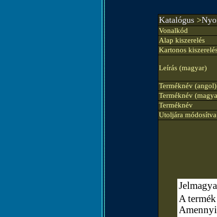
Katalógus
>
Nyom
Vonalkód
Alap kiszerelés
Kartonos kiszerelé
Leírás (magyar)
Terméknév (angol)
Terméknév (magya
Terméknév
Utoljára módosítva
Jelmagya
A termék 
Amennyibe