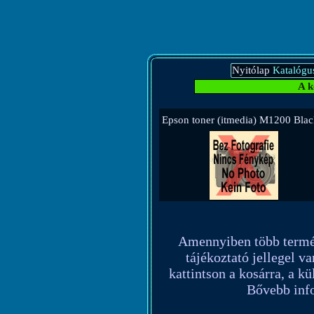
Nyitólap
Katalógu
A k
Epson toner (itmedia) M1200 Blac
Amennyiben több terméket
tájékoztató jellegel va
kattintson a kosárra, a k
Bővebb info