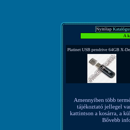
Nyitólap
Katalógu
A k
Platinet USB pendrive 64GB X-D
Amennyiben több terméket
tájékoztató jellegel va
kattintson a kosárra, a k
Bővebb info