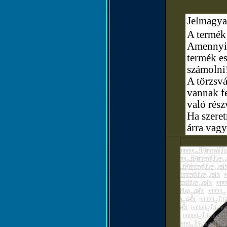
Jelmagya
A termék 
Amennyibe
termék e
számolni
A törzsvá
vannak fe
való rész
Ha szere
árra vagy