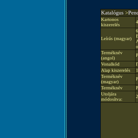
Katalógus
>
Pend
Kartonos
kiszerelés
6
B
Leírás (magyar)
A
o
Terméknév
(angol)
Vonalkód
Alap kiszerelés
Terméknév
(magyar)
Terméknév
Utoljára
módosítva: