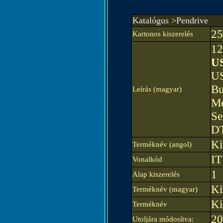
Katalógus
>
Pendrive
25
Kartonos kiszerelés
12
US
US
Bu
Leírás (magyar)
Mé
Se
D
Ki
Terméknév (angol)
IT
Vonalkód
1
Alap kiszerelés
Ki
Terméknév (magyar)
Ki
Terméknév
20
Utoljára módosítva: