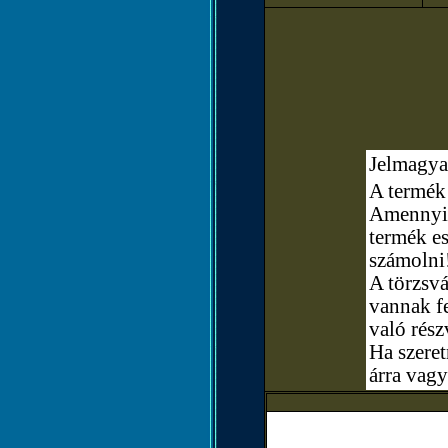
Jelmagya
A termék 
Amennyibe
termék e
számolni
A törzsvá
vannak fe
való rész
Ha szere
árra vagy