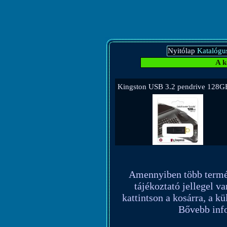
Nyitólap
Katalógu
A k
Kingston USB 3.2 pendrive 128
Amennyiben több terméket
tájékoztató jellegel va
kattintson a kosárra, a k
Bővebb info