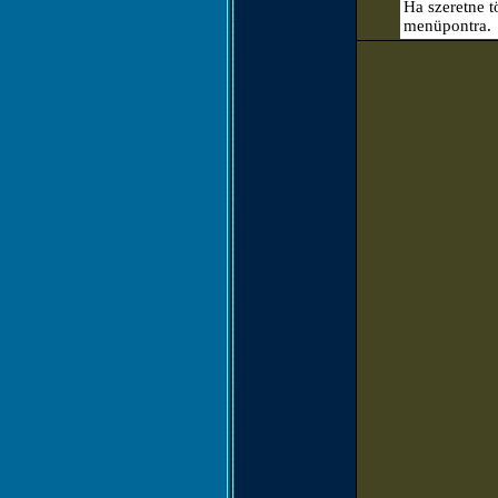
Ha szeretne t
menüpontra.