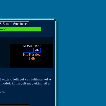
S
E-mail értesítések
üre!
KOSÁRBA:
Kis Készlet:
1 db
ékoztató jellegel van feltűntetve! A
si módok költségeit megtekintheti a
ató.