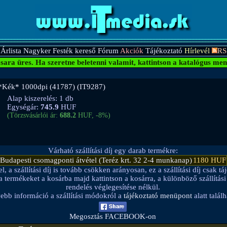
Árlista
Nagyker
Festék kereső
Fórum
Akciók
Tájékoztató
Hírlevél
RS
sara üres.
Ha szeretne beletenni valamit, kattintson a katalógus men
*Kék* 1000dpi (41787) (IT9287)
Alap kiszerelés: 1 db
Egységár:
745.9
HUF
(Törzsvásárlói ár:
688.2
HUF, -8%)
Várható szállítási díj egy darab termékre:
Budapesti csomagponti átvétel (Teréz krt. 32 2-4 munkanap)
1180 HUF
a szállítási díj is tovább csökken arányosan, ez a szállítási díj csak táj
be a termékeket a kosárba majd kattintson a kosárra, a különböző szállítá
rendelés véglegesítése nélkül.
ebb információ a szállítási módokról a
tájékoztató menüpont
alatt találh
Megosztás FACEBOOK-on