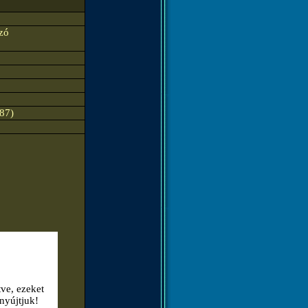
zó
87)
tve, ezeket
nyújtjuk!