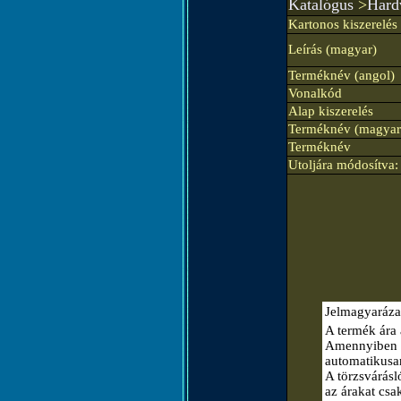
Katalógus
>
Hard
Kartonos kiszerelés
Leírás (magyar)
Terméknév (angol)
Vonalkód
Alap kiszerelés
Terméknév (magyar
Terméknév
Utoljára módosítva:
Jelmagyaráza
A termék ára 
Amennyiben el
automatikusa
A törzsvárásló
az árakat csa