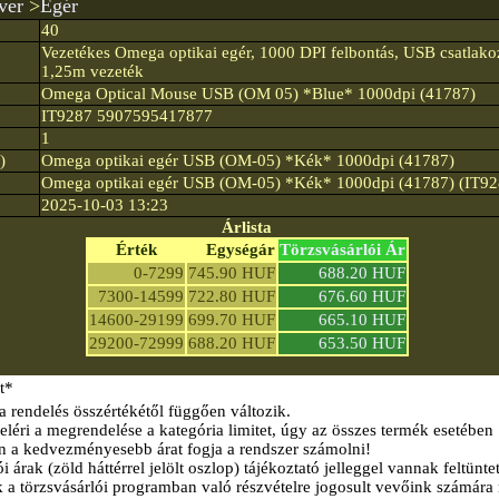
ver
>
Egér
40
Vezetékes Omega optikai egér, 1000 DPI felbontás, USB csatlako
1,25m vezeték
Omega Optical Mouse USB (OM 05) *Blue* 1000dpi (41787)
IT9287 5907595417877
1
)
Omega optikai egér USB (OM-05) *Kék* 1000dpi (41787)
Omega optikai egér USB (OM-05) *Kék* 1000dpi (41787) (IT92
2025-10-03 13:23
Árlista
Érték
Egységár
Törzsvásárlói Ár
0-7299
745.90 HUF
688.20 HUF
7300-14599
722.80 HUF
676.60 HUF
14600-29199
699.70 HUF
665.10 HUF
29200-72999
688.20 HUF
653.50 HUF
t*
a rendelés összértékétől függően változik.
éri a megrendelése a kategória limitet, úgy az összes termék esetében
n a kedvezményesebb árat fogja a rendszer számolni!
i árak (zöld háttérrel jelölt oszlop) tájékoztató jelleggel vannak feltünte
k a törzsvásárlói programban való részvételre jogosult vevőink számára 